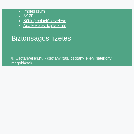
Impresszum
ÁSZF
Sütik (cookiek) kezelése
Adatkezelési tájékoztató
Biztonságos fizetés
© Csótányellen.hu - csótányirtás, csótány elleni hatékony
megoldások